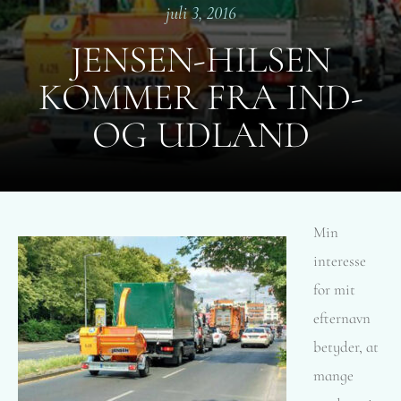
juli 3, 2016
JENSEN-HILSEN
KOMMER FRA IND-
OG UDLAND
Min
interesse
for mit
efternavn
betyder, at
mange