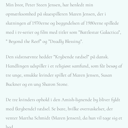
Min bror, Peter Steen Jensen, har henledt min
opmærksomhed på skuespilleren Maren Jensen, der i
slutningen af 1970erne og begyndelsen af 1980erne spillede
med i tv-serier og film med titler som ”Battlestar Galactica”,
” Beyond the Reef” og ”Deadly Blessing”.
Den sidstnævnte hedder ”Krybende rædsel” på dansk.
Handlingen udspiller i et religiøst samfund, som får besøg af
tre unge, smukke kvinder spillet af Maren Jensen, Susan
Buckner og en ung Sharon Stone.
De tre kvinders ophold i den Amish-lignende by bliver fyldt
med (krybende) rædsel. Se bare, hvilke overraskelser, der
venter Martha Schmidt (Maren Jensen), da hun vil tage sig et
bad.