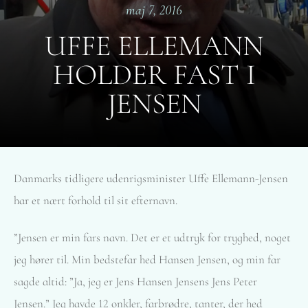
maj 7, 2016
UFFE ELLEMANN
HOLDER FAST I
JENSEN
Danmarks tidligere udenrigsminister Uffe Ellemann-Jensen
har et nært forhold til sit efternavn.
”Jensen er min fars navn. Det er et udtryk for tryghed, noget
jeg hører til. Min bedstefar hed Hansen Jensen, og min far
sagde altid: ”Ja, jeg er Jens Hansen Jensens Jens Peter
Jensen.” Jeg havde 12 onkler, farbrødre, tanter, der hed