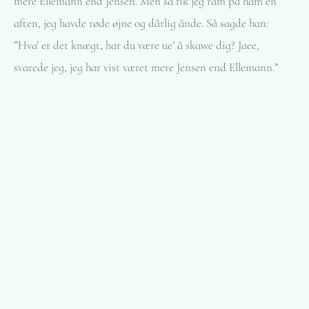
mere Ellemann end Jensen. Men så fik jeg ram på ham en
aften, jeg havde røde øjne og dårlig ånde. Så sagde han:
”Hva’ er det knægt, har du være ue’ å skawe dig? Jaee,
svarede jeg, jeg har vist været mere Jensen end Ellemann.”